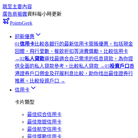
跳至主要內容
廣告商揭露
資料每小時更新
PointsGeek
迎新優惠
0
1
信用卡
比較各銀行的最新信用卡簽賬優惠，包括現金
回贈、飛行里數、餐飲折扣等消費獎勵。
比較信用卡
→
0
2
私人貸款
尋找最適合自己需求的低息貸款，為你提
供全面的私人貸款參考。
比較私人貸款
→
0
3
投資戶口
香
港證券戶口佣金及孖展利息比較，助你找出最佳證券行
推薦。
比較投資戶口
→
信用卡
卡片類型
最佳綜合信用卡
最佳旅遊信用卡
最佳航空信用卡
最佳獎勵信用卡