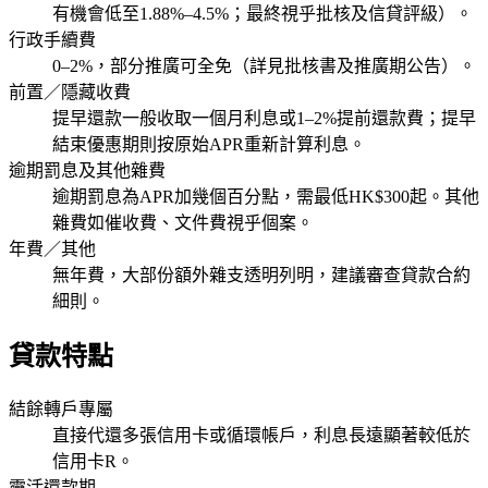
有機會低至1.88%–4.5%；最終視乎批核及信貸評級）。
行政手續費
0–2%，部分推廣可全免（詳見批核書及推廣期公告）。
前置／隱藏收費
提早還款一般收取一個月利息或1–2%提前還款費；提早
結束優惠期則按原始APR重新計算利息。
逾期罰息及其他雜費
逾期罰息為APR加幾個百分點，需最低HK$300起。其他
雜費如催收費、文件費視乎個案。
年費／其他
無年費，大部份額外雜支透明列明，建議審查貸款合約
細則。
貸款特點
結餘轉戶專屬
直接代還多張信用卡或循環帳戶，利息長遠顯著較低於
信用卡R。
靈活還款期