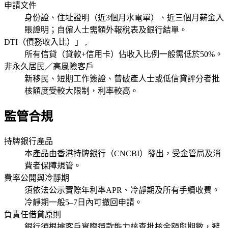
申請文件
身份證、住址證明（近3個月水電單）、近三個月薪金入
賬證明；自僱人士需額外報稅表及銀行結單。
DTI（債務收入比）」 ,
所有信貸（貸款+信用卡）佔收入比例一般需低於50%。
非永久居民／高風險客戶
新移民、短期工作簽證、曾破產人士或低信貸評分者批
核額度受較大限制，利率較高。
監管合規
持牌銀行產品
本產品由香港持牌銀行（CNCBI）發出，受金管局及消
費者保障規管。
費率公開與冷靜期
須依法公示實際年利率APR、冷靜期及所有手續收費。
冷靜期一般5–7日內可撤回申請。
負責任借貸原則
銀行須根據客戶實際還款能力核查批核金額與期數，避