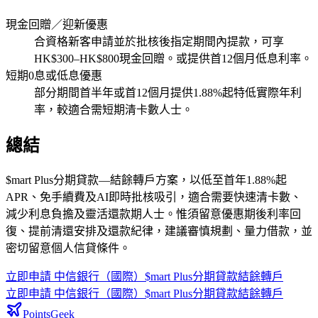
現金回贈／迎新優惠
合資格新客申請並於批核後指定期間內提款，可享
HK$300–HK$800現金回贈。或提供首12個月低息利率。
短期0息或低息優惠
部分期間首半年或首12個月提供1.88%起特低實際年利
率，較適合需短期清卡數人士。
總結
$mart Plus分期貸款—結餘轉戶方案，以低至首年1.88%起
APR、免手續費及AI即時批核吸引，適合需要快速清卡數、
減少利息負擔及靈活還款期人士。惟須留意優惠期後利率回
復、提前清還安排及還款紀律，建議審慎規劃、量力借款，並
密切留意個人信貸條件。
立即申請
中信銀行（國際）$mart Plus分期貸款結餘轉戶
立即申請
中信銀行（國際）$mart Plus分期貸款結餘轉戶
PointsGeek