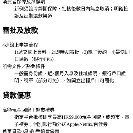
消費者保障及冷靜期
新例須設冷靜期保障，批核後數日內無息取消；明確投
訴及延期還款渠道
審批及放款
4步線上申請流程
1)遞交網上資料→2)即時AI審批→3)電子簽約→4)最快即
日過數（銀行/FPS）
所需文件／豁免條件
一般需身份證、近3個月入息及住址證明、銀行戶口證
明、稅單（部分可免），如開立出糧戶口可簡化
貸款優惠
高額現金回贈＋超市禮券
指定平台批核即享最高HK$9,000現金回贈，或超市、電
子禮券；個別銀行額外送Apple/Netflix/百佳券
首筆貸款0息或0手續費優惠