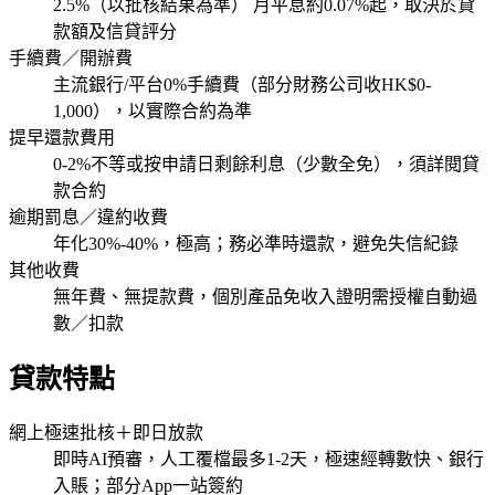
2.5%（以批核結果為準） 月平息約0.07%起，取決於貸
款額及信貸評分
手續費／開辦費
主流銀行/平台0%手續費（部分財務公司收HK$0-
1,000），以實際合約為準
提早還款費用
0-2%不等或按申請日剩餘利息（少數全免），須詳閱貸
款合約
逾期罰息／違約收費
年化30%-40%，極高；務必準時還款，避免失信紀錄
其他收費
無年費、無提款費，個別產品免收入證明需授權自動過
數／扣款
貸款特點
網上極速批核＋即日放款
即時AI預審，人工覆檔最多1-2天，極速經轉數快、銀行
入賬；部分App一站簽約