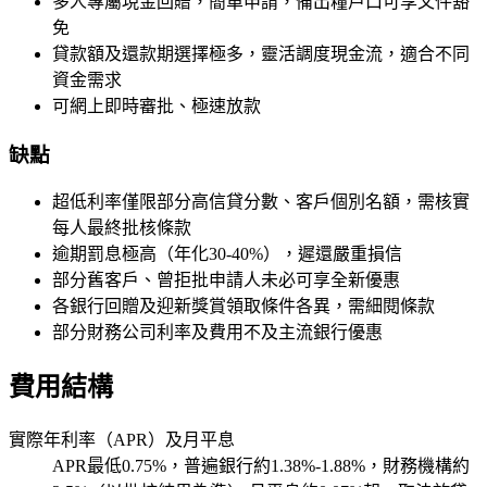
多人專屬現金回贈，簡單申請，備出糧戶口可享文件豁
免
貸款額及還款期選擇極多，靈活調度現金流，適合不同
資金需求
可網上即時審批、極速放款
缺點
超低利率僅限部分高信貸分數、客戶個別名額，需核實
每人最終批核條款
逾期罰息極高（年化30-40%），遲還嚴重損信
部分舊客戶、曾拒批申請人未必可享全新優惠
各銀行回贈及迎新獎賞領取條件各異，需細閱條款
部分財務公司利率及費用不及主流銀行優惠
費用結構
實際年利率（APR）及月平息
APR最低0.75%，普遍銀行約1.38%-1.88%，財務機構約