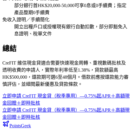
部分銀行首HK$20,000-50,000可享0息或0手續費；指定
產品整期0手續費
免收入證明／手續簡化
開立出糧戶口或授權現有銀行自動扣數，部分即豁免入
息證明、稅單文件
總結
CreFIT 維信現金貸適合需要快速現金周轉、重視數碼批核及
透明收費的申請人，實際年利率低至1.38%，貸款額最高
HK$500,000，還款期可選6至48個月。借款前應按還款能力審
慎評估，並細閱最新優惠及貸款條款。
立即申請
CreFIT 現金貸（稅季專用）—0.75%起APR＋高額現
金回贈＋即時批核
立即申請
CreFIT 現金貸（稅季專用）—0.75%起APR＋高額現
金回贈＋即時批核
PointsGeek