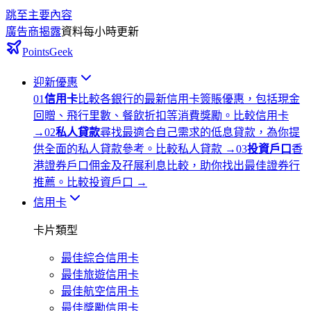
跳至主要內容
廣告商揭露
資料每小時更新
PointsGeek
迎新優惠
0
1
信用卡
比較各銀行的最新信用卡簽賬優惠，包括現金
回贈、飛行里數、餐飲折扣等消費獎勵。
比較信用卡
→
0
2
私人貸款
尋找最適合自己需求的低息貸款，為你提
供全面的私人貸款參考。
比較私人貸款
→
0
3
投資戶口
香
港證券戶口佣金及孖展利息比較，助你找出最佳證券行
推薦。
比較投資戶口
→
信用卡
卡片類型
最佳綜合信用卡
最佳旅遊信用卡
最佳航空信用卡
最佳獎勵信用卡