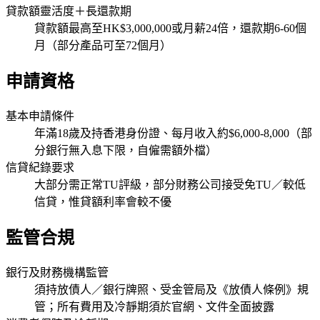
貸款額靈活度＋長還款期
貸款額最高至HK$3,000,000或月薪24倍，還款期6-60個
月（部分產品可至72個月）
申請資格
基本申請條件
年滿18歲及持香港身份證、每月收入約$6,000-8,000（部
分銀行無入息下限，自僱需額外檔）
信貸紀錄要求
大部分需正常TU評級，部分財務公司接受免TU／較低
信貸，惟貸額利率會較不優
監管合規
銀行及財務機構監管
須持放債人／銀行牌照、受金管局及《放債人條例》規
管；所有費用及冷靜期須於官網、文件全面披露