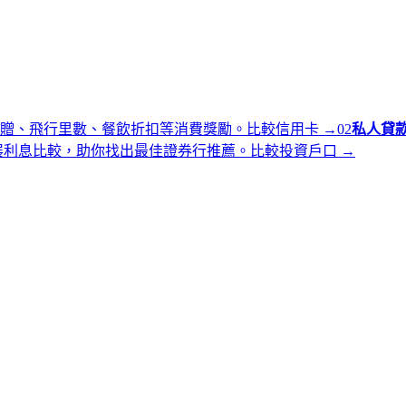
贈、飛行里數、餐飲折扣等消費獎勵。
比較信用卡
→
0
2
私人貸
展利息比較，助你找出最佳證券行推薦。
比較投資戶口
→