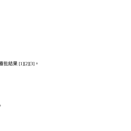
果 [1][2][3]。
。