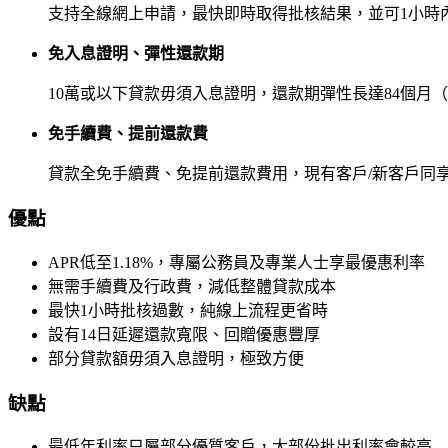
支持全線網上申請，最快即時取得批核結果，並可1小時內
免入息證明、彈性還款期
10萬或以下貸款毋須入息證明，還款期彈性長達84個月
免手續費、提前還款費
貸款全免手續費、免提前還款費用，現有客戶/新客戶同
優點
APR低至1.18%，專屬公務員及專業人士享最優惠利率
無需手續費及行政費，減低整體貸款成本
最快1小時批核過數，純線上流程更省時
設有14日延遲還款寬限、回贈優惠豐厚
部分貸款額毋須入息證明，極致方便
缺點
最低年利率只屬部分優質客戶，大部份批出利率會較高