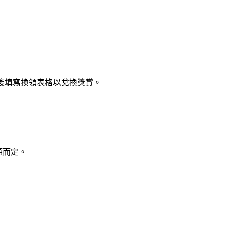
請後填寫換領表格以兌換獎賞。
額而定。