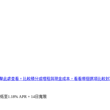
擊此處查看。比較積分或哩程與現金成本，看看哪個選項比較划
至1.18% APR + 14日寬限