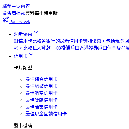
跳至主要內容
廣告商揭露
資料每小時更新
PointsGeek
迎新優惠
0
1
信用卡
比較各銀行的最新信用卡簽賬優惠，包括現金回
考。
比較私人貸款
→
0
3
投資戶口
香港證券戶口佣金及孖
信用卡
卡片類型
最佳綜合信用卡
最佳旅遊信用卡
最佳航空信用卡
最佳獎勵信用卡
最佳商業信用卡
最佳現金回饋信用卡
發卡機構