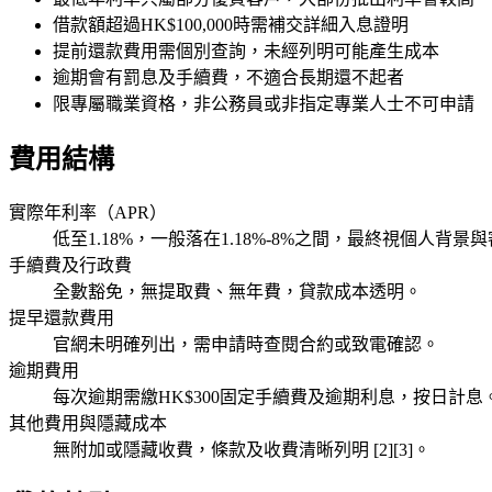
借款額超過HK$100,000時需補交詳細入息證明
提前還款費用需個別查詢，未經列明可能產生成本
逾期會有罰息及手續費，不適合長期還不起者
限專屬職業資格，非公務員或非指定專業人士不可申請
費用結構
實際年利率（APR）
低至1.18%，一般落在1.18%-8%之間，最終視個人背景與審批結
手續費及行政費
全數豁免，無提取費、無年費，貸款成本透明。
提早還款費用
官網未明確列出，需申請時查閱合約或致電確認。
逾期費用
每次逾期需繳HK$300固定手續費及逾期利息，按日計息
其他費用與隱藏成本
無附加或隱藏收費，條款及收費清晰列明 [2][3]。