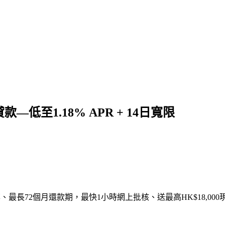
款—低至1.18% APR + 14日寬限
最長72個月還款期，最快1小時網上批核、送最高HK$18,000