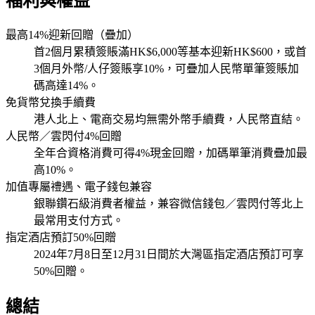
福利與權益
最高14%迎新回贈（疊加）
首2個月累積簽賬滿HK$6,000等基本迎新HK$600，或首
3個月外幣/人仔簽賬享10%，可疊加人民幣單筆簽賬加
碼高達14%。
免貨幣兌換手續費
港人北上、電商交易均無需外幣手續費，人民幣直結。
人民幣／雲閃付4%回贈
全年合資格消費可得4%現金回贈，加碼單筆消費疊加最
高10%。
加值專屬禮遇、電子錢包兼容
銀聯鑽石級消費者權益，兼容微信錢包／雲閃付等北上
最常用支付方式。
指定酒店預訂50%回贈
2024年7月8日至12月31日間於大灣區指定酒店預訂可享
50%回贈。
總結