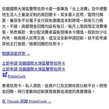
信銀國際大灣區雙幣信用卡是一張專為「北上消費」及中港雙
地生活人士量身定制的高回贈卡。其多重人民幣／雲閃付獎
賞、兼容多平台電子支付與免換匯成本對跨境一族吸引力極
大。不過，高額現金回贈均設有每日／每月上限與限定消費場
景，熟悉條款、會分配消費者最能發揮本卡價值。假如你少往
內地、無高頻人民幣交易，或沒法全新申請迎新，就不如考慮
其他主打旅遊／娛樂回贈的信用卡。
閱讀深度評測 →
立即申請
信銀國際大灣區雙幣信用卡
立即申請
信銀國際大灣區雙幣信用卡
PointsGeek
香港信用卡、私人貸款、投資戶口及定期存款比較平台。把現
金回贈、飛行里數與迎新獎賞換算成清楚的真實價值。
在 Threads 追蹤 PointsGeek →