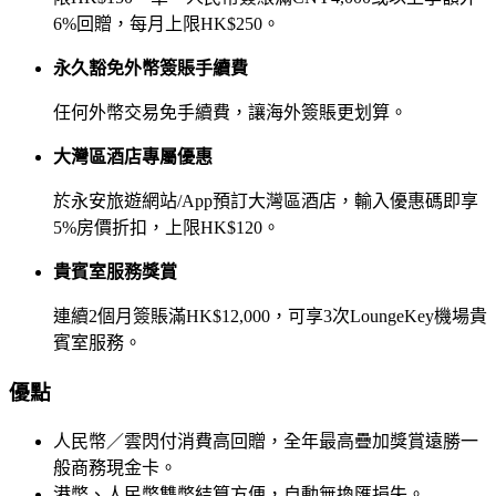
6%回贈，每月上限HK$250。
永久豁免外幣簽賬手續費
任何外幣交易免手續費，讓海外簽賬更划算。
大灣區酒店專屬優惠
於永安旅遊網站/App預訂大灣區酒店，輸入優惠碼即享
5%房價折扣，上限HK$120。
貴賓室服務獎賞
連續2個月簽賬滿HK$12,000，可享3次LoungeKey機場貴
賓室服務。
優點
人民幣／雲閃付消費高回贈，全年最高疊加獎賞遠勝一
般商務現金卡。
港幣、人民幣雙幣結算方便，自動無換匯損失。