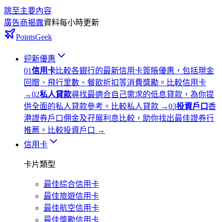
跳至主要內容
廣告商揭露
資料每小時更新
PointsGeek
迎新優惠
0
1
信用卡
比較各銀行的最新信用卡簽賬優惠，包括現金
回贈、飛行里數、餐飲折扣等消費獎勵。
比較信用卡
→
0
2
私人貸款
尋找最適合自己需求的低息貸款，為你提
供全面的私人貸款參考。
比較私人貸款
→
0
3
投資戶口
香
港證券戶口佣金及孖展利息比較，助你找出最佳證券行
推薦。
比較投資戶口
→
信用卡
卡片類型
最佳綜合信用卡
最佳旅遊信用卡
最佳航空信用卡
最佳獎勵信用卡