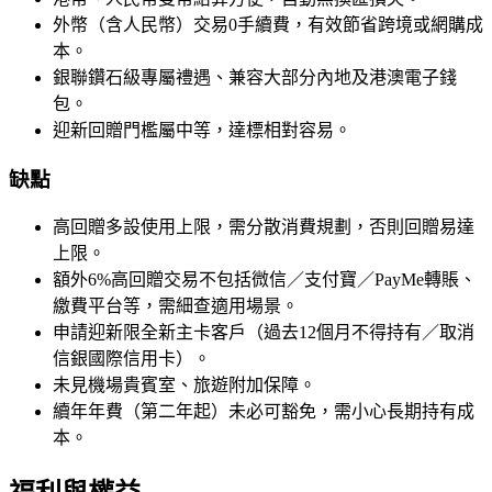
外幣（含人民幣）交易0手續費，有效節省跨境或網購成
本。
銀聯鑽石級專屬禮遇、兼容大部分內地及港澳電子錢
包。
迎新回贈門檻屬中等，達標相對容易。
缺點
高回贈多設使用上限，需分散消費規劃，否則回贈易達
上限。
額外6%高回贈交易不包括微信／支付寶／PayMe轉賬、
繳費平台等，需細查適用場景。
申請迎新限全新主卡客戶（過去12個月不得持有／取消
信銀國際信用卡）。
未見機場貴賓室、旅遊附加保障。
續年年費（第二年起）未必可豁免，需小心長期持有成
本。