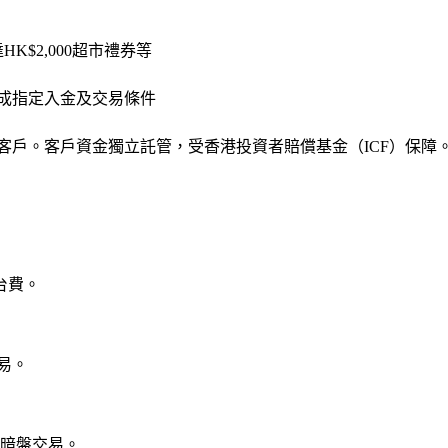
K$2,000超市禮券等
完成指定入金及交易條件
售客戶。客戶資金獨立託管，受香港投資者賠償基金（ICF）保障
台費。
易。
股暗盤交易。