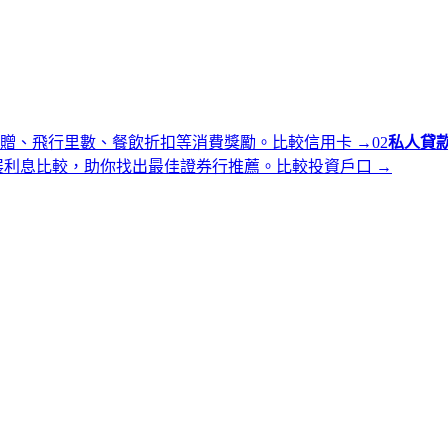
贈、飛行里數、餐飲折扣等消費獎勵。
比較信用卡
→
0
2
私人貸
展利息比較，助你找出最佳證券行推薦。
比較投資戶口
→