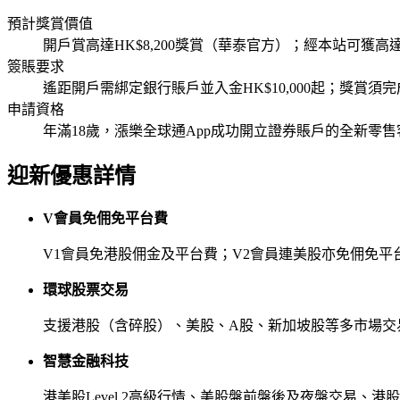
預計獎賞價值
開戶賞高達HK$8,200獎賞（華泰官方）；經本站可獲高達H
簽賬要求
遙距開戶需綁定銀行賬戶並入金HK$10,000起；獎賞須
申請資格
年滿18歲，漲樂全球通App成功開立證券賬戶的全新零
迎新優惠詳情
V會員免佣免平台費
V1會員免港股佣金及平台費；V2會員連美股亦免佣免平
環球股票交易
支援港股（含碎股）、美股、A股、新加坡股等多市場交
智慧金融科技
港美股Level 2高級行情、美股盤前盤後及夜盤交易、港