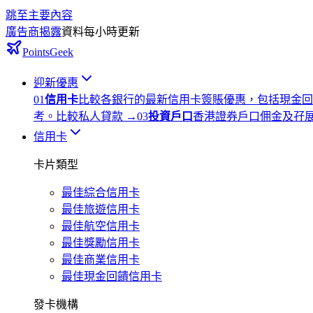
跳至主要內容
廣告商揭露
資料每小時更新
PointsGeek
迎新優惠
0
1
信用卡
比較各銀行的最新信用卡簽賬優惠，包括現金回
考。
比較私人貸款
→
0
3
投資戶口
香港證券戶口佣金及孖
信用卡
卡片類型
最佳綜合信用卡
最佳旅遊信用卡
最佳航空信用卡
最佳獎勵信用卡
最佳商業信用卡
最佳現金回饋信用卡
發卡機構