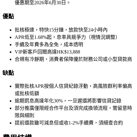
優惠期至2026年6月30日。
優點
批核極速，特快15分鐘，放款快至24小時內
APR低至1.68%起，息率具競爭力（視情況調整）
手續及年費多為全免，成本透明
VIP新客戶回贈高達HK$13,888
合規有冷靜期，消費者保障優於財務公司或小型貸款商
缺點
實際批核APR按個人信貸紀錄浮動，高風險群利率偏高
或批核低額
逾期罰息高達年化30%，一旦遲還將影響信貸記錄
部分推廣僅限經合作平台及須完成換領流程，需留意時
限與細則
提前還款雖可減息但或收1-2%手續費，須細查合約