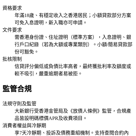
資格要求
年滿18歲、有穩定收入之香港居民；小額貸款部分方案
可免入息證明，新入職亦可申請。
文件要求
需香港身份證、住址證明（標準方案），入息證明、銀
行戶口紀錄（若為大額或專業類別）。小額/簡易貸款部
份可豁免。
批核限制
信貸評分偏低或負債比率高者，最終獲批利率及額度或
較不吸引，嚴重逾期者易被拒。
監管合規
法規守則及監管
大新銀行受香港金管局及《放債人條例》監管，合規產
品皆設明碼標價APR及收費項目。
消費者權益與冷靜期
享7天冷靜期、投訴及債務重組機制。支持查閱合約內