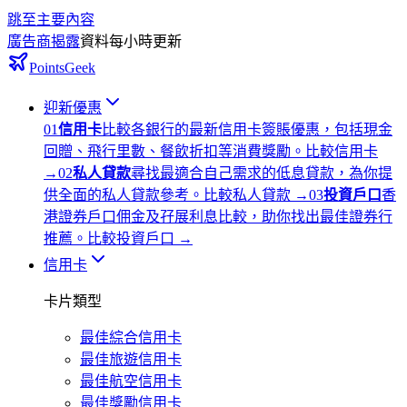
跳至主要內容
廣告商揭露
資料每小時更新
PointsGeek
迎新優惠
0
1
信用卡
比較各銀行的最新信用卡簽賬優惠，包括現金
回贈、飛行里數、餐飲折扣等消費獎勵。
比較信用卡
→
0
2
私人貸款
尋找最適合自己需求的低息貸款，為你提
供全面的私人貸款參考。
比較私人貸款
→
0
3
投資戶口
香
港證券戶口佣金及孖展利息比較，助你找出最佳證券行
推薦。
比較投資戶口
→
信用卡
卡片類型
最佳綜合信用卡
最佳旅遊信用卡
最佳航空信用卡
最佳獎勵信用卡