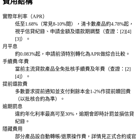
費用結構
實際年利率（APR）
低至1.68%（常見8-10%間），清卡數產品約4.78%起，
視乎信貸紀錄、申請金額及還款期調整（查證：[2][4]
[3]）。
月平息
約0.083%起，申請前須特別轉化為APR做綜合比較。
手續費/年費
當前主流貸款產品全免批核手續費及年費（查證：[2]
[4]）。
提前還款費
多數要求提前通知並支付剩餘本金1-2%作提前贖回費
（以批核合約為準）。
逾期罰息
違約年化利率最高可至30%，逾期會即時計罰並損信貸
紀錄。
隱藏費用
部分產品設自動轉帳/退票操作費，詳情見正式合約或官