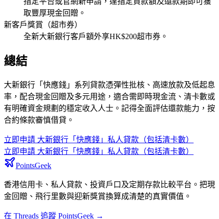
指定平台或官網新申請，達指定貸款額及還款期即可獲
取豐厚現金回贈。
新客戶獎賞（超市券）
全新大新銀行客戶額外享HK$200超市券。
總結
大新銀行「快應錢」系列貸款憑彈性批核、高速放款及低起息
率，配合現金回贈及多元用途，適合需即時現金流、清卡數或
有明確資金規劃的穩定收入人士。記得全面評估還款能力，按
合約條款審慎借貸。
立即申請
大新銀行「快應錢」私人貸款（包括清卡數）
立即申請
大新銀行「快應錢」私人貸款（包括清卡數）
PointsGeek
香港信用卡、私人貸款、投資戶口及定期存款比較平台。把現
金回贈、飛行里數與迎新獎賞換算成清楚的真實價值。
在 Threads 追蹤 PointsGeek →